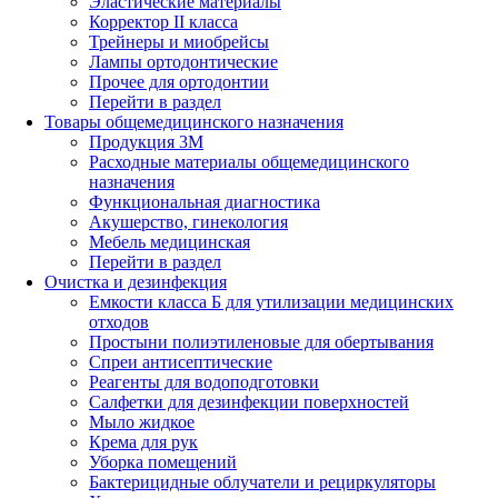
Эластические материалы
Корректор II класса
Трейнеры и миобрейсы
Лампы ортодонтические
Прочее для ортодонтии
Перейти в раздел
Товары общемедицинского назначения
Продукция 3М
Расходные материалы общемедицинского
назначения
Функциональная диагностика
Акушерство, гинекология
Мебель медицинская
Перейти в раздел
Очистка и дезинфекция
Емкости класса Б для утилизации медицинских
отходов
Простыни полиэтиленовые для обертывания
Спреи антисептические
Реагенты для водоподготовки
Салфетки для дезинфекции поверхностей
Мыло жидкое
Крема для рук
Уборка помещений
Бактерицидные облучатели и рециркуляторы