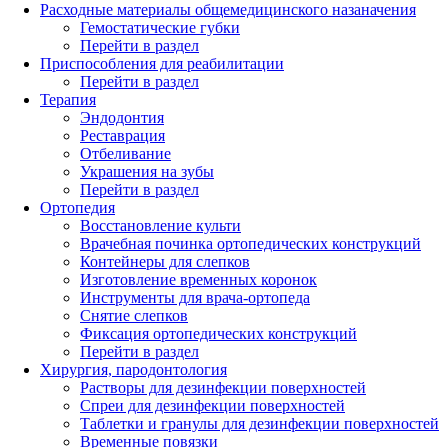
Расходные материалы общемедицинского назаначения
Гемостатические губки
Перейти в раздел
Приспособления для реабилитации
Перейти в раздел
Терапия
Эндодонтия
Реставрация
Отбеливание
Украшения на зубы
Перейти в раздел
Ортопедия
Восстановление культи
Врачебная починка ортопедических конструкций
Контейнеры для слепков
Изготовление временных коронок
Инструменты для врача-ортопеда
Снятие слепков
Фиксация ортопедических конструкций
Перейти в раздел
Хирургия, пародонтология
Растворы для дезинфекции поверхностей
Спреи для дезинфекции поверхностей
Таблетки и гранулы для дезинфекции поверхностей
Временные повязки