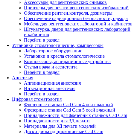
Аксессуары для рентгеновских снимков
Принтеры для печати рентгеновских изображений
Обеспечение рентген.контроля, дозиметры
Обеспечение радиационной безопасности, одежда
Мебель для рентгеновских лабораторий и кабинетов
Штукатурка, двери для рентгеновских лабораторий
и кабинетов
Перейти в раздел
Установки стоматологические, компрессоры
Лабораторное оборудование
Установки и кресла стоматологические
Компрессоры, аспирационные устройства
Стулья врача и ассистента
Перейти в раздел
Анестезия
Аппликационная анестезия
Инъекционная анестезия
Перейти в раздел
Цифровая стоматология
Фрезерные станки Cad Cam 4 оси влажный
Фрезерные станки Cad Cam 5 осей влажный
Принадлежности для фрезерных станков Cad Cam
Принадлежности для 3Д печати
Материалы для 3Д печати моделей
Диски диоксид циркониевые Cad Cam