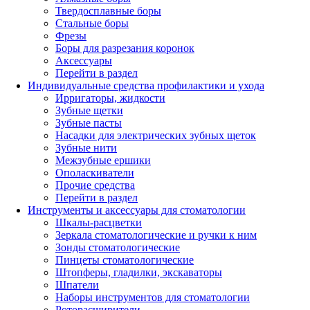
Твердосплавные боры
Стальные боры
Фрезы
Боры для разрезания коронок
Аксессуары
Перейти в раздел
Индивидуальные средства профилактики и ухода
Ирригаторы, жидкости
Зубные щетки
Зубные пасты
Насадки для электрических зубных щеток
Зубные нити
Межзубные ершики
Ополаскиватели
Прочие средства
Перейти в раздел
Инструменты и аксессуары для стоматологии
Шкалы-расцветки
Зеркала стоматологические и ручки к ним
Зонды стоматологические
Пинцеты стоматологические
Штопферы, гладилки, экскаваторы
Шпатели
Наборы инструментов для стоматологии
Роторасширители