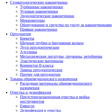
Стоматологические наконечники
Турбинные наконечники
Угловые наконечники
Эндодонтические наконечники
Микромоторы
Оборудование и средства по уходу за наконечниками
Прямые наконечники
Ортодонтия
Брекеты
Щечные трубки и бандажные кольца
Дуги ортодонтические
Адгезивы
Металлические лигатуры, пружины, ретейнеры
Эластические материалы
Корректор II класса
Лампы ортодонтические
Прочее для ортодонтии
Товары общемедицинского назначения
Расходные материалы общемедицинского
назначения
Очистка и дезинфекция
Предстерилизационная очистка и мойка
инструментов
Емкости
Дезинфекция и очистка