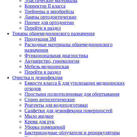
Эластические материалы
Корректор II класса
Трейнеры и миобрейсы
Лампы ортодонтические
Прочее для ортодонтии
Перейти в раздел
Товары общемедицинского назначения
Продукция 3М
Расходные материалы общемедицинского
назначения
Функциональная диагностика
Акушерство, гинекология
Мебель медицинская
Перейти в раздел
Очистка и дезинфекция
Емкости класса Б для утилизации медицинских
отходов
Простыни полиэтиленовые для обертывания
Спреи антисептические
Реагенты для водоподготовки
Салфетки для дезинфекции поверхностей
Мыло жидкое
Крема для рук
Уборка помещений
Бактерицидные облучатели и рециркуляторы