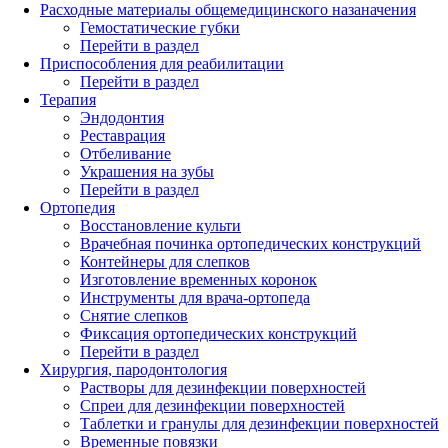
Расходные материалы общемедицинского назаначения
Гемостатические губки
Перейти в раздел
Приспособления для реабилитации
Перейти в раздел
Терапия
Эндодонтия
Реставрация
Отбеливание
Украшения на зубы
Перейти в раздел
Ортопедия
Восстановление культи
Врачебная починка ортопедических конструкций
Контейнеры для слепков
Изготовление временных коронок
Инструменты для врача-ортопеда
Снятие слепков
Фиксация ортопедических конструкций
Перейти в раздел
Хирургия, пародонтология
Растворы для дезинфекции поверхностей
Спреи для дезинфекции поверхностей
Таблетки и гранулы для дезинфекции поверхностей
Временные повязки