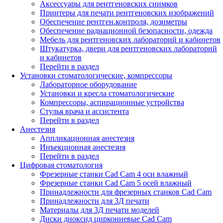
Аксессуары для рентгеновских снимков
Принтеры для печати рентгеновских изображений
Обеспечение рентген.контроля, дозиметры
Обеспечение радиационной безопасности, одежда
Мебель для рентгеновских лабораторий и кабинетов
Штукатурка, двери для рентгеновских лабораторий
и кабинетов
Перейти в раздел
Установки стоматологические, компрессоры
Лабораторное оборудование
Установки и кресла стоматологические
Компрессоры, аспирационные устройства
Стулья врача и ассистента
Перейти в раздел
Анестезия
Аппликационная анестезия
Инъекционная анестезия
Перейти в раздел
Цифровая стоматология
Фрезерные станки Cad Cam 4 оси влажный
Фрезерные станки Cad Cam 5 осей влажный
Принадлежности для фрезерных станков Cad Cam
Принадлежности для 3Д печати
Материалы для 3Д печати моделей
Диски диоксид циркониевые Cad Cam