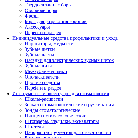
Твердосплавные боры
Стальные боры
Фрезы
Боры для разрезания коронок
Аксессуары
Перейти в раздел
Индивидуальные средства профилактики и ухода
Ирригаторы, жидкости
Зубные щетки
Зубные пасты
Насадки для электрических зубных щеток
Зубные нити
Межзубные ершики
Ополаскиватели
Прочие средства
Перейти в раздел
Инструменты и аксессуары для стоматологии
Шкалы-расцветки
Зеркала стоматологические и ручки к ним
Зонды стоматологические
Пинцеты стоматологические
Штопферы, гладилки, экскаваторы
Шпатели
Наборы инструментов для стоматологии
Роторасширители