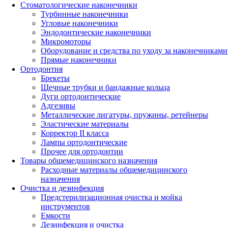
Стоматологические наконечники
Турбинные наконечники
Угловые наконечники
Эндодонтические наконечники
Микромоторы
Оборудование и средства по уходу за наконечниками
Прямые наконечники
Ортодонтия
Брекеты
Щечные трубки и бандажные кольца
Дуги ортодонтические
Адгезивы
Металлические лигатуры, пружины, ретейнеры
Эластические материалы
Корректор II класса
Лампы ортодонтические
Прочее для ортодонтии
Товары общемедицинского назначения
Расходные материалы общемедицинского
назначения
Очистка и дезинфекция
Предстерилизационная очистка и мойка
инструментов
Емкости
Дезинфекция и очистка