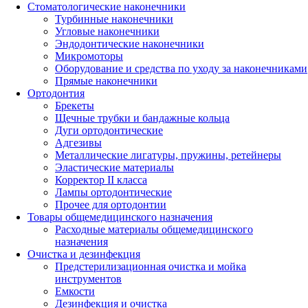
Стоматологические наконечники
Турбинные наконечники
Угловые наконечники
Эндодонтические наконечники
Микромоторы
Оборудование и средства по уходу за наконечниками
Прямые наконечники
Ортодонтия
Брекеты
Щечные трубки и бандажные кольца
Дуги ортодонтические
Адгезивы
Металлические лигатуры, пружины, ретейнеры
Эластические материалы
Корректор II класса
Лампы ортодонтические
Прочее для ортодонтии
Товары общемедицинского назначения
Расходные материалы общемедицинского
назначения
Очистка и дезинфекция
Предстерилизационная очистка и мойка
инструментов
Емкости
Дезинфекция и очистка