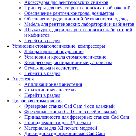
Аксессуары для рентгеновских снимков
Принтеры для печати рентгеновских изображений
Обеспечение рентген.контроля, дозиметры
Обеспечение радиационной безопасности, одежда
Мебель для рентгеновских лабораторий и кабинетов
Штукатурка, двери для рентгеновских лабораторий
и кабинетов
Перейти в раздел
Установки стоматологические, компрессоры
Лабораторное оборудование
Установки и кресла стоматологические
Компрессоры, аспирационные устройства
Стулья врача и ассистента
Перейти в раздел
Анестезия
Аппликационная анестезия
Инъекционная анестезия
Перейти в раздел
Цифровая стоматология
Фрезерные станки Cad Cam 4 оси влажный
Фрезерные станки Cad Cam 5 осей влажный
Принадлежности для фрезерных станков Cad Cam
Принадлежности для 3Д печати
Материалы для 3Д печати моделей
Диски диоксид циркониевые Cad Cam