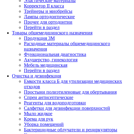
Эластические материалы
Корректор II класса
Трейнеры и миобрейсы
Лампы ортодонтические
Прочее для ортодонтии
Перейти в раздел
Товары общемедицинского назначения
Продукция 3М
Расходные материалы общемедицинского
назначения
Функциональная диагностика
Акушерство, гинекология
Мебель медицинская
Перейти в раздел
Очистка и дезинфекция
Емкости класса Б для утилизации медицинских
отходов
Простыни полиэтиленовые для обертывания
Спреи антисептические
Реагенты для водоподготовки
Салфетки для дезинфекции поверхностей
Мыло жидкое
Крема для рук
Уборка помещений
Бактерицидные облучатели и рециркуляторы