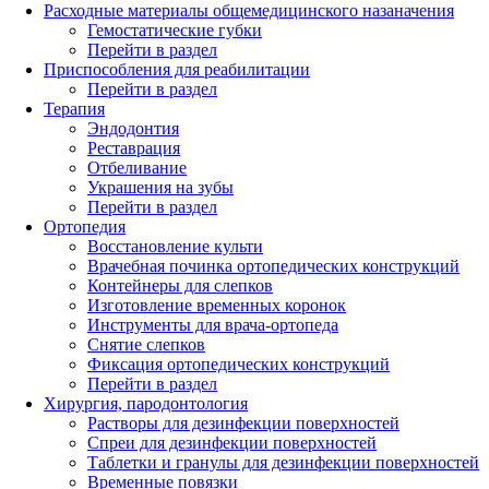
Расходные материалы общемедицинского назаначения
Гемостатические губки
Перейти в раздел
Приспособления для реабилитации
Перейти в раздел
Терапия
Эндодонтия
Реставрация
Отбеливание
Украшения на зубы
Перейти в раздел
Ортопедия
Восстановление культи
Врачебная починка ортопедических конструкций
Контейнеры для слепков
Изготовление временных коронок
Инструменты для врача-ортопеда
Снятие слепков
Фиксация ортопедических конструкций
Перейти в раздел
Хирургия, пародонтология
Растворы для дезинфекции поверхностей
Спреи для дезинфекции поверхностей
Таблетки и гранулы для дезинфекции поверхностей
Временные повязки