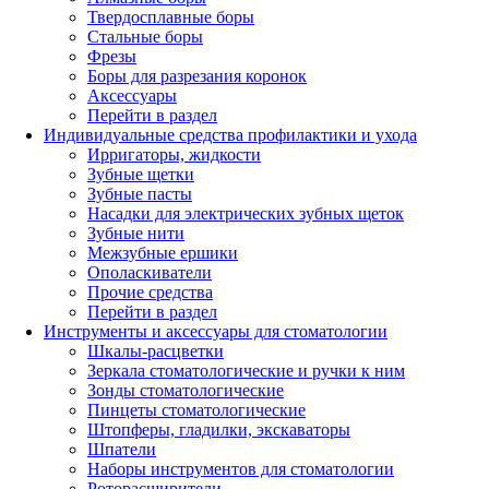
Твердосплавные боры
Стальные боры
Фрезы
Боры для разрезания коронок
Аксессуары
Перейти в раздел
Индивидуальные средства профилактики и ухода
Ирригаторы, жидкости
Зубные щетки
Зубные пасты
Насадки для электрических зубных щеток
Зубные нити
Межзубные ершики
Ополаскиватели
Прочие средства
Перейти в раздел
Инструменты и аксессуары для стоматологии
Шкалы-расцветки
Зеркала стоматологические и ручки к ним
Зонды стоматологические
Пинцеты стоматологические
Штопферы, гладилки, экскаваторы
Шпатели
Наборы инструментов для стоматологии
Роторасширители