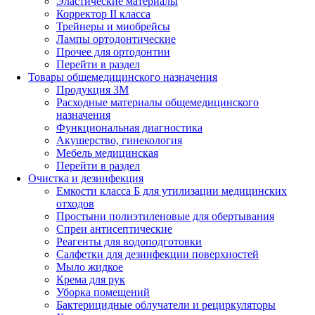
Эластические материалы
Корректор II класса
Трейнеры и миобрейсы
Лампы ортодонтические
Прочее для ортодонтии
Перейти в раздел
Товары общемедицинского назначения
Продукция 3М
Расходные материалы общемедицинского
назначения
Функциональная диагностика
Акушерство, гинекология
Мебель медицинская
Перейти в раздел
Очистка и дезинфекция
Емкости класса Б для утилизации медицинских
отходов
Простыни полиэтиленовые для обертывания
Спреи антисептические
Реагенты для водоподготовки
Салфетки для дезинфекции поверхностей
Мыло жидкое
Крема для рук
Уборка помещений
Бактерицидные облучатели и рециркуляторы