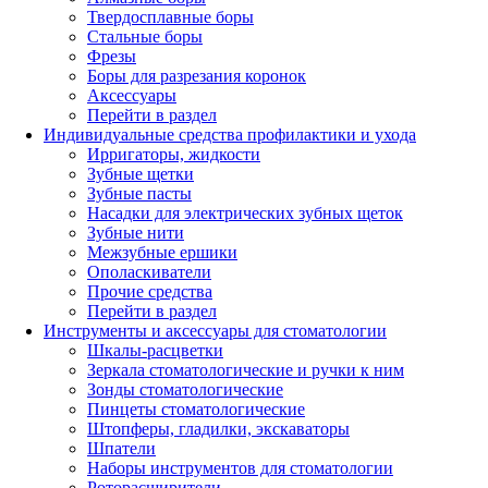
Твердосплавные боры
Стальные боры
Фрезы
Боры для разрезания коронок
Аксессуары
Перейти в раздел
Индивидуальные средства профилактики и ухода
Ирригаторы, жидкости
Зубные щетки
Зубные пасты
Насадки для электрических зубных щеток
Зубные нити
Межзубные ершики
Ополаскиватели
Прочие средства
Перейти в раздел
Инструменты и аксессуары для стоматологии
Шкалы-расцветки
Зеркала стоматологические и ручки к ним
Зонды стоматологические
Пинцеты стоматологические
Штопферы, гладилки, экскаваторы
Шпатели
Наборы инструментов для стоматологии
Роторасширители