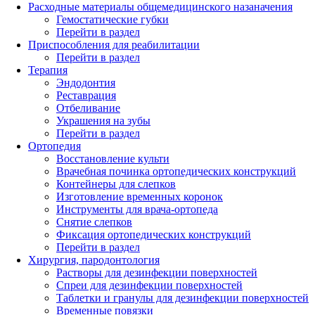
Расходные материалы общемедицинского назаначения
Гемостатические губки
Перейти в раздел
Приспособления для реабилитации
Перейти в раздел
Терапия
Эндодонтия
Реставрация
Отбеливание
Украшения на зубы
Перейти в раздел
Ортопедия
Восстановление культи
Врачебная починка ортопедических конструкций
Контейнеры для слепков
Изготовление временных коронок
Инструменты для врача-ортопеда
Снятие слепков
Фиксация ортопедических конструкций
Перейти в раздел
Хирургия, пародонтология
Растворы для дезинфекции поверхностей
Спреи для дезинфекции поверхностей
Таблетки и гранулы для дезинфекции поверхностей
Временные повязки