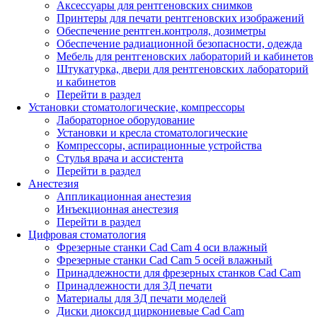
Аксессуары для рентгеновских снимков
Принтеры для печати рентгеновских изображений
Обеспечение рентген.контроля, дозиметры
Обеспечение радиационной безопасности, одежда
Мебель для рентгеновских лабораторий и кабинетов
Штукатурка, двери для рентгеновских лабораторий
и кабинетов
Перейти в раздел
Установки стоматологические, компрессоры
Лабораторное оборудование
Установки и кресла стоматологические
Компрессоры, аспирационные устройства
Стулья врача и ассистента
Перейти в раздел
Анестезия
Аппликационная анестезия
Инъекционная анестезия
Перейти в раздел
Цифровая стоматология
Фрезерные станки Cad Cam 4 оси влажный
Фрезерные станки Cad Cam 5 осей влажный
Принадлежности для фрезерных станков Cad Cam
Принадлежности для 3Д печати
Материалы для 3Д печати моделей
Диски диоксид циркониевые Cad Cam