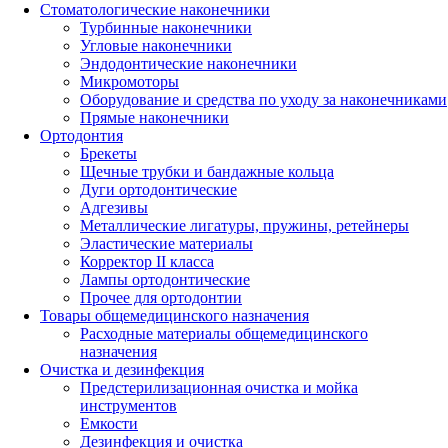
Стоматологические наконечники
Турбинные наконечники
Угловые наконечники
Эндодонтические наконечники
Микромоторы
Оборудование и средства по уходу за наконечниками
Прямые наконечники
Ортодонтия
Брекеты
Щечные трубки и бандажные кольца
Дуги ортодонтические
Адгезивы
Металлические лигатуры, пружины, ретейнеры
Эластические материалы
Корректор II класса
Лампы ортодонтические
Прочее для ортодонтии
Товары общемедицинского назначения
Расходные материалы общемедицинского
назначения
Очистка и дезинфекция
Предстерилизационная очистка и мойка
инструментов
Емкости
Дезинфекция и очистка