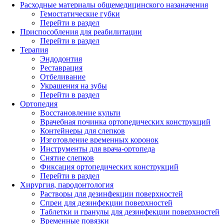
Расходные материалы общемедицинского назаначения
Гемостатические губки
Перейти в раздел
Приспособления для реабилитации
Перейти в раздел
Терапия
Эндодонтия
Реставрация
Отбеливание
Украшения на зубы
Перейти в раздел
Ортопедия
Восстановление культи
Врачебная починка ортопедических конструкций
Контейнеры для слепков
Изготовление временных коронок
Инструменты для врача-ортопеда
Снятие слепков
Фиксация ортопедических конструкций
Перейти в раздел
Хирургия, пародонтология
Растворы для дезинфекции поверхностей
Спреи для дезинфекции поверхностей
Таблетки и гранулы для дезинфекции поверхностей
Временные повязки