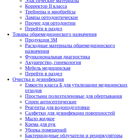
Эластические материалы
Корректор II класса
Трейнеры и миобрейсы
Лампы ортодонтические
Прочее для ортодонтии
Перейти в раздел
Товары общемедицинского назначения
Продукция 3М
Расходные материалы общемедицинского
назначения
Функциональная диагностика
Акушерство, гинекология
Мебель медицинская
Перейти в раздел
Очистка и дезинфекция
Емкости класса Б для утилизации медицинских
отходов
Простыни полиэтиленовые для обертывания
Спреи антисептические
Реагенты для водоподготовки
Салфетки для дезинфекции поверхностей
Мыло жидкое
Крема для рук
Уборка помещений
Бактерицидные облучатели и рециркуляторы