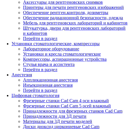
Аксессуары для рентгеновских снимков
Принтеры для печати рентгеновских изображений
Обеспечение рентген.контроля, дозиметры
Обеспечение радиационной безопасности, одежда
Мебель для рентгеновских лабораторий и кабинетов
Штукатурка, двери для рентгеновских лабораторий
и кабинетов
Перейти в раздел
Установки стоматологические, компрессоры
Лабораторное оборудование
Установки и кресла стоматологические
Компрессоры, аспирационные устройства
Стулья врача и ассистента
Перейти в раздел
Анестезия
Аппликационная анестезия
Инъекционная анестезия
Перейти в раздел
Цифровая стоматология
Фрезерные станки Cad Cam 4 оси влажный
Фрезерные станки Cad Cam 5 осей влажный
Принадлежности для фрезерных станков Cad Cam
Принадлежности для 3Д печати
Материалы для 3Д печати моделей
Диски диоксид циркониевые Cad Cam