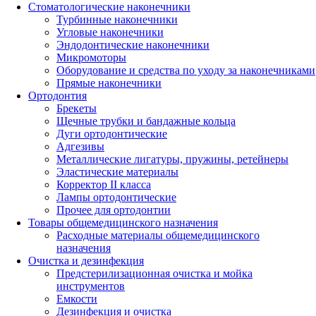
Стоматологические наконечники
Турбинные наконечники
Угловые наконечники
Эндодонтические наконечники
Микромоторы
Оборудование и средства по уходу за наконечниками
Прямые наконечники
Ортодонтия
Брекеты
Щечные трубки и бандажные кольца
Дуги ортодонтические
Адгезивы
Металлические лигатуры, пружины, ретейнеры
Эластические материалы
Корректор II класса
Лампы ортодонтические
Прочее для ортодонтии
Товары общемедицинского назначения
Расходные материалы общемедицинского
назначения
Очистка и дезинфекция
Предстерилизационная очистка и мойка
инструментов
Емкости
Дезинфекция и очистка