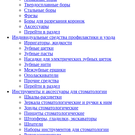
Твердосплавные боры
Стальные боры
Фрезы
Боры для разрезания коронок
Аксессуары
Перейти в раздел
Индивидуальные средства профилактики и ухода
Ирригаторы, жидкости
Зубные щетки
Зубные пасты
Насадки для электрических зубных щеток
Зубные нити
Межзубные ершики
Ополаскиватели
Прочие средства
Перейти в раздел
Инструменты и аксессуары для стоматологии
Шкалы-расцветки
Зеркала стоматологические и ручки к ним
Зонды стоматологические
Пинцеты стоматологические
Штопферы, гладилки, экскаваторы
Шпатели
Наборы инструментов для стоматологии
Роторасширители