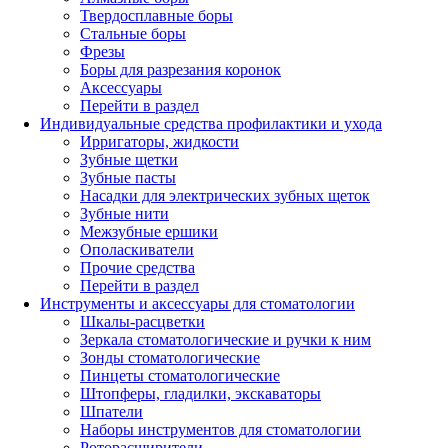
Твердосплавные боры
Стальные боры
Фрезы
Боры для разрезания коронок
Аксессуары
Перейти в раздел
Индивидуальные средства профилактики и ухода
Ирригаторы, жидкости
Зубные щетки
Зубные пасты
Насадки для электрических зубных щеток
Зубные нити
Межзубные ершики
Ополаскиватели
Прочие средства
Перейти в раздел
Инструменты и аксессуары для стоматологии
Шкалы-расцветки
Зеркала стоматологические и ручки к ним
Зонды стоматологические
Пинцеты стоматологические
Штопферы, гладилки, экскаваторы
Шпатели
Наборы инструментов для стоматологии
Роторасширители