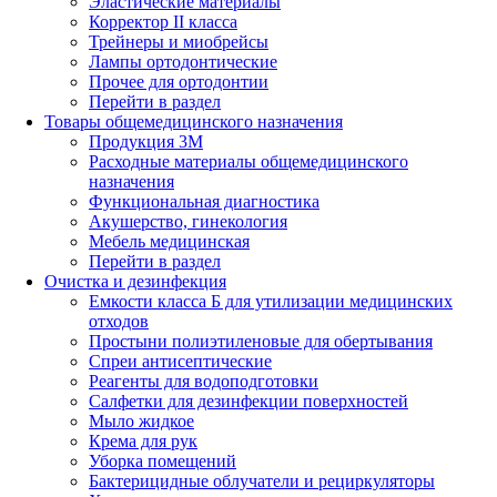
Эластические материалы
Корректор II класса
Трейнеры и миобрейсы
Лампы ортодонтические
Прочее для ортодонтии
Перейти в раздел
Товары общемедицинского назначения
Продукция 3М
Расходные материалы общемедицинского
назначения
Функциональная диагностика
Акушерство, гинекология
Мебель медицинская
Перейти в раздел
Очистка и дезинфекция
Емкости класса Б для утилизации медицинских
отходов
Простыни полиэтиленовые для обертывания
Спреи антисептические
Реагенты для водоподготовки
Салфетки для дезинфекции поверхностей
Мыло жидкое
Крема для рук
Уборка помещений
Бактерицидные облучатели и рециркуляторы