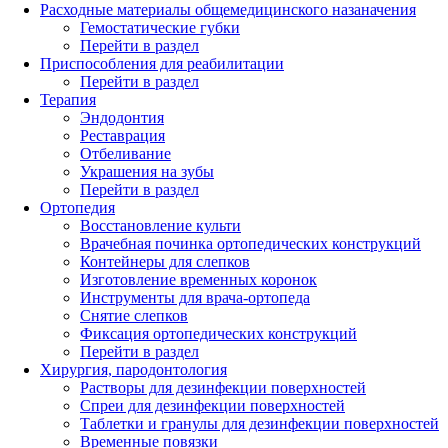
Расходные материалы общемедицинского назаначения
Гемостатические губки
Перейти в раздел
Приспособления для реабилитации
Перейти в раздел
Терапия
Эндодонтия
Реставрация
Отбеливание
Украшения на зубы
Перейти в раздел
Ортопедия
Восстановление культи
Врачебная починка ортопедических конструкций
Контейнеры для слепков
Изготовление временных коронок
Инструменты для врача-ортопеда
Снятие слепков
Фиксация ортопедических конструкций
Перейти в раздел
Хирургия, пародонтология
Растворы для дезинфекции поверхностей
Спреи для дезинфекции поверхностей
Таблетки и гранулы для дезинфекции поверхностей
Временные повязки