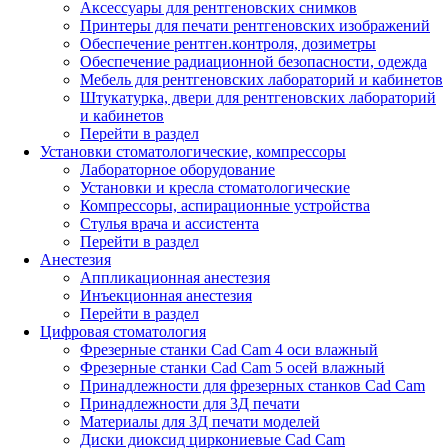
Аксессуары для рентгеновских снимков
Принтеры для печати рентгеновских изображений
Обеспечение рентген.контроля, дозиметры
Обеспечение радиационной безопасности, одежда
Мебель для рентгеновских лабораторий и кабинетов
Штукатурка, двери для рентгеновских лабораторий
и кабинетов
Перейти в раздел
Установки стоматологические, компрессоры
Лабораторное оборудование
Установки и кресла стоматологические
Компрессоры, аспирационные устройства
Стулья врача и ассистента
Перейти в раздел
Анестезия
Аппликационная анестезия
Инъекционная анестезия
Перейти в раздел
Цифровая стоматология
Фрезерные станки Cad Cam 4 оси влажный
Фрезерные станки Cad Cam 5 осей влажный
Принадлежности для фрезерных станков Cad Cam
Принадлежности для 3Д печати
Материалы для 3Д печати моделей
Диски диоксид циркониевые Cad Cam