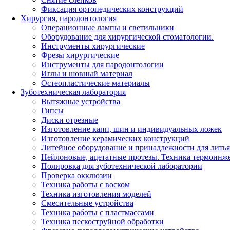
Фиксация ортопедических конструкций
Хирургия, пародонтология
Операционные лампы и светильники
Оборудование для хирургической стоматологии.
Инструменты хирургические
Фрезы хирургические
Инструменты для пародонтологии
Иглы и шовный материал
Остеопластические материалы
Зуботехническая лаборатория
Вытяжные устройства
Гипсы
Диски отрезные
Изготовление капп, шин и индивидуальных ложек
Изготовление керамических конструкций
Литейное оборудование и принадлежности для литья
Нейлоновые, ацетатные протезы. Техника термоинж
Полировка для зуботехнической лаборатории
Проверка окклюзии
Техника работы с воском
Техника изготовления моделей
Смесительные устройства
Техника работы с пластмассами
Техника пескоструйной обработки