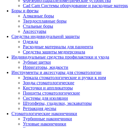
Фрезерно-параллелометрические устройства
Cad Cam Системы оборудование и расходные матери
Боры и фрезы
Алмазные боры
Твердосплавные боры
Стальные боры
Аксессуары
Средства индивидуальной защиты
Одежда
Расходные материалы для пациента
Средства защиты медперсонала
Индивидуальные средства профилактики и ухода
Зубные щетки
Ирригаторы, жидкости
Инструменты и аксессуары для стоматологии
Зеркала стоматологические и ручки к ним
Зонды стоматологические
Кисточки и аппликаторы
Пинцеты стоматологические
Системы для изоляции
Штопферы, гладилки, экскаваторы
Ретракция десны
Стоматологические наконечники
Турбинные наконечники
Угловые наконечники