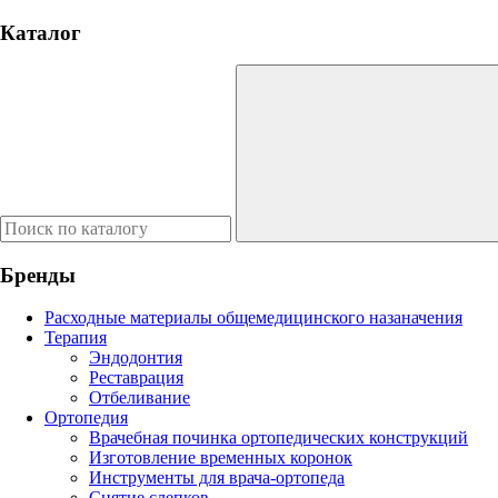
Каталог
Бренды
Расходные материалы общемедицинского назаначения
Терапия
Эндодонтия
Реставрация
Отбеливание
Ортопедия
Врачебная починка ортопедических конструкций
Изготовление временных коронок
Инструменты для врача-ортопеда
Снятие слепков