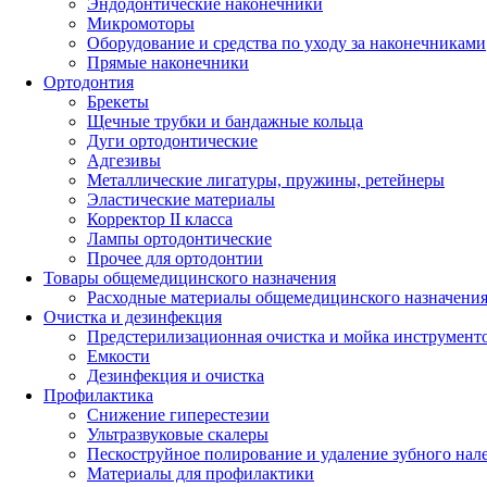
Эндодонтические наконечники
Микромоторы
Оборудование и средства по уходу за наконечниками
Прямые наконечники
Ортодонтия
Брекеты
Щечные трубки и бандажные кольца
Дуги ортодонтические
Адгезивы
Металлические лигатуры, пружины, ретейнеры
Эластические материалы
Корректор II класса
Лампы ортодонтические
Прочее для ортодонтии
Товары общемедицинского назначения
Расходные материалы общемедицинского назначени
Очистка и дезинфекция
Предстерилизационная очистка и мойка инструмент
Емкости
Дезинфекция и очистка
Профилактика
Снижение гиперестезии
Ультразвуковые скалеры
Пескоструйное полирование и удаление зубного нал
Материалы для профилактики