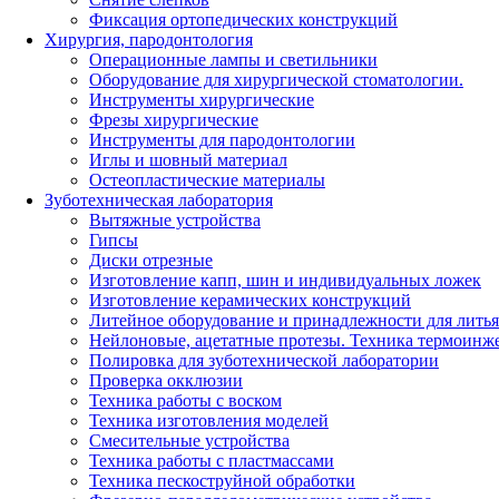
Фиксация ортопедических конструкций
Хирургия, пародонтология
Операционные лампы и светильники
Оборудование для хирургической стоматологии.
Инструменты хирургические
Фрезы хирургические
Инструменты для пародонтологии
Иглы и шовный материал
Остеопластические материалы
Зуботехническая лаборатория
Вытяжные устройства
Гипсы
Диски отрезные
Изготовление капп, шин и индивидуальных ложек
Изготовление керамических конструкций
Литейное оборудование и принадлежности для литья
Нейлоновые, ацетатные протезы. Техника термоинж
Полировка для зуботехнической лаборатории
Проверка окклюзии
Техника работы с воском
Техника изготовления моделей
Смесительные устройства
Техника работы с пластмассами
Техника пескоструйной обработки