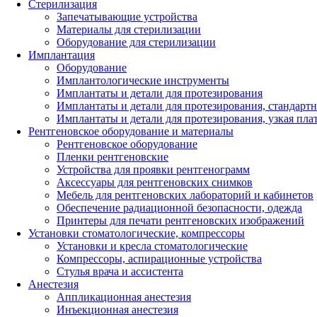
Стерилизация
Запечатывающие устройства
Материалы для стерилизации
Оборудование для стерилизации
Имплантация
Оборудование
Имплантологические инструменты
Имплантаты и детали для протезирования
Имплантаты и детали для протезирования, стандарт
Имплантаты и детали для протезирования, узкая пла
Рентгеновское оборудование и материалы
Рентгеновское оборудование
Пленки рентгеновские
Устройства для проявки рентгенограмм
Аксессуары для рентгеновских снимков
Мебель для рентгеновских лабораторий и кабинетов
Обеспечение радиационной безопасности, одежда
Принтеры для печати рентгеновских изображений
Установки стоматологические, компрессоры
Установки и кресла стоматологические
Компрессоры, аспирационные устройства
Стулья врача и ассистента
Анестезия
Аппликационная анестезия
Инъекционная анестезия