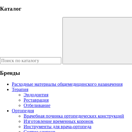
Каталог
Бренды
Расходные материалы общемедицинского назаначения
Терапия
Эндодонтия
Реставрация
Отбеливание
Ортопедия
Врачебная починка ортопедических конструкций
Изготовление временных коронок
Инструменты для врача-ортопеда
Снятие слепков