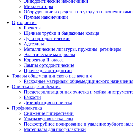
Эндодонтические наконечники
Микромоторы
Оборудование и средства по уходу за наконечниками
Прямые наконечники
Ортодонтия
Брекеты
Щечные трубки и бандажные кольца
Дуги ортодонтические
Адгезивы
Металлические лигатуры, пружины, ретейнеры
Эластические материалы
Корректор II класса
Лампы ортодонтические
Прочее для ортодонтии
Товары общемедицинского назначения
Расходные материалы общемедицинского назначени
Очистка и дезинфекция
Предстерилизационная очистка и мойка инструмент
Емкости
Дезинфекция и очистка
Профилактика
Снижение гиперестезии
Ультразвуковые скалеры
Пескоструйное полирование и удаление зубного нал
Материалы для профилактики