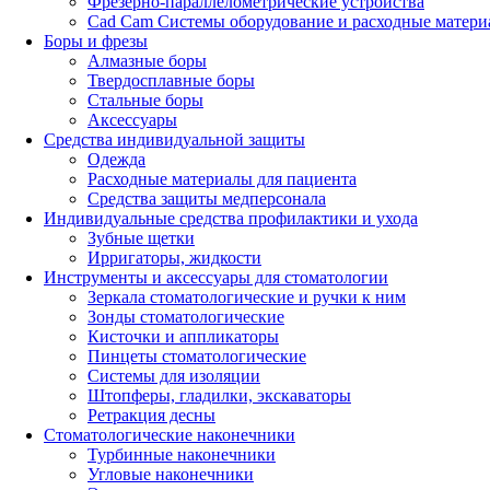
Фрезерно-параллелометрические устройства
Cad Cam Системы оборудование и расходные матери
Боры и фрезы
Алмазные боры
Твердосплавные боры
Стальные боры
Аксессуары
Средства индивидуальной защиты
Одежда
Расходные материалы для пациента
Средства защиты медперсонала
Индивидуальные средства профилактики и ухода
Зубные щетки
Ирригаторы, жидкости
Инструменты и аксессуары для стоматологии
Зеркала стоматологические и ручки к ним
Зонды стоматологические
Кисточки и аппликаторы
Пинцеты стоматологические
Системы для изоляции
Штопферы, гладилки, экскаваторы
Ретракция десны
Стоматологические наконечники
Турбинные наконечники
Угловые наконечники