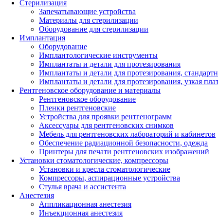
Стерилизация
Запечатывающие устройства
Материалы для стерилизации
Оборудование для стерилизации
Имплантация
Оборудование
Имплантологические инструменты
Имплантаты и детали для протезирования
Имплантаты и детали для протезирования, стандарт
Имплантаты и детали для протезирования, узкая пла
Рентгеновское оборудование и материалы
Рентгеновское оборудование
Пленки рентгеновские
Устройства для проявки рентгенограмм
Аксессуары для рентгеновских снимков
Мебель для рентгеновских лабораторий и кабинетов
Обеспечение радиационной безопасности, одежда
Принтеры для печати рентгеновских изображений
Установки стоматологические, компрессоры
Установки и кресла стоматологические
Компрессоры, аспирационные устройства
Стулья врача и ассистента
Анестезия
Аппликационная анестезия
Инъекционная анестезия