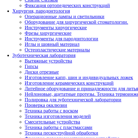
Фиксация ортопедических конструкций
Хирургия, пародонтология
Операционные лампы и светильники
Оборудование для хирургической стоматологии.
Инструменты хирургические
Фрезы хирургические
Инструменты для пародонтологии
Иглы и шовный материал
Остеопластические материалы
Зуботехническая лаборатория
Вытяжные устройства
Гипсы
Диски отрезные
Изготовление капп, шин и индивидуальных ложек
Изготовление керамических конструкций
Литейное оборудование и принадлежности для литья
Нейлоновые, ацетатные протезы. Техника термоинж
Полировка для зуботехнической лаборатории
Проверка окклюзии
Техника работы с воском
Техника изготовления моделей
Смесительные устройства
Техника работы с пластмассами
Техника пескоструйной обработки