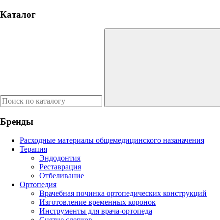
Каталог
Бренды
Расходные материалы общемедицинского назаначения
Терапия
Эндодонтия
Реставрация
Отбеливание
Ортопедия
Врачебная починка ортопедических конструкций
Изготовление временных коронок
Инструменты для врача-ортопеда
Снятие слепков