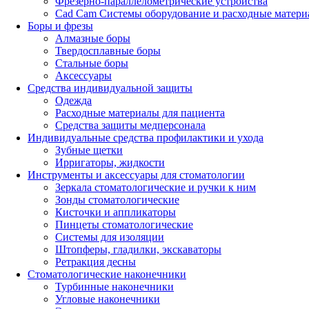
Фрезерно-параллелометрические устройства
Cad Cam Системы оборудование и расходные матери
Боры и фрезы
Алмазные боры
Твердосплавные боры
Стальные боры
Аксессуары
Средства индивидуальной защиты
Одежда
Расходные материалы для пациента
Средства защиты медперсонала
Индивидуальные средства профилактики и ухода
Зубные щетки
Ирригаторы, жидкости
Инструменты и аксессуары для стоматологии
Зеркала стоматологические и ручки к ним
Зонды стоматологические
Кисточки и аппликаторы
Пинцеты стоматологические
Системы для изоляции
Штопферы, гладилки, экскаваторы
Ретракция десны
Стоматологические наконечники
Турбинные наконечники
Угловые наконечники