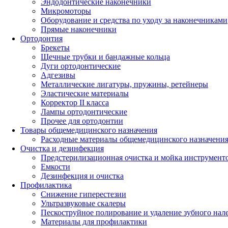
Эндодонтические наконечники
Микромоторы
Оборудование и средства по уходу за наконечниками
Прямые наконечники
Ортодонтия
Брекеты
Щечные трубки и бандажные кольца
Дуги ортодонтические
Адгезивы
Металлические лигатуры, пружины, ретейнеры
Эластические материалы
Корректор II класса
Лампы ортодонтические
Прочее для ортодонтии
Товары общемедицинского назначения
Расходные материалы общемедицинского назначени
Очистка и дезинфекция
Предстерилизационная очистка и мойка инструмент
Емкости
Дезинфекция и очистка
Профилактика
Снижение гиперестезии
Ультразвуковые скалеры
Пескоструйное полирование и удаление зубного нал
Материалы для профилактики