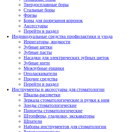
Твердосплавные боры
Стальные боры
Фрезы
Боры для разрезания коронок
Аксессуары
Перейти в раздел
Индивидуальные средства профилактики и ухода
Ирригаторы, жидкости
Зубные щетки
Зубные пасты
Насадки для электрических зубных щеток
Зубные нити
Межзубные ершики
Ополаскиватели
Прочие средства
Перейти в раздел
Инструменты и аксессуары для стоматологии
Шкалы-расцветки
Зеркала стоматологические и ручки к ним
Зонды стоматологические
Пинцеты стоматологические
Штопферы, гладилки, экскаваторы
Шпатели
Наборы инструментов для стоматологии
Роторасширители