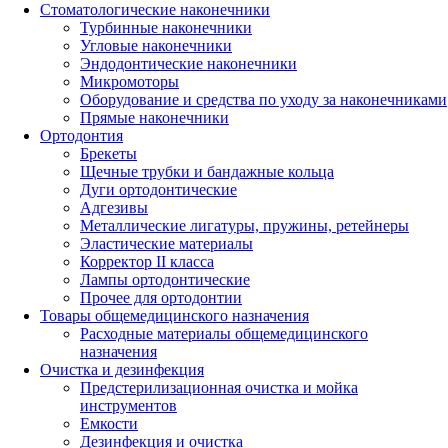
Стоматологические наконечники
Турбинные наконечники
Угловые наконечники
Эндодонтические наконечники
Микромоторы
Оборудование и средства по уходу за наконечниками
Прямые наконечники
Ортодонтия
Брекеты
Щечные трубки и бандажные кольца
Дуги ортодонтические
Адгезивы
Металлические лигатуры, пружины, ретейнеры
Эластические материалы
Корректор II класса
Лампы ортодонтические
Прочее для ортодонтии
Товары общемедицинского назначения
Расходные материалы общемедицинского
назначения
Очистка и дезинфекция
Предстерилизационная очистка и мойка
инструментов
Емкости
Дезинфекция и очистка