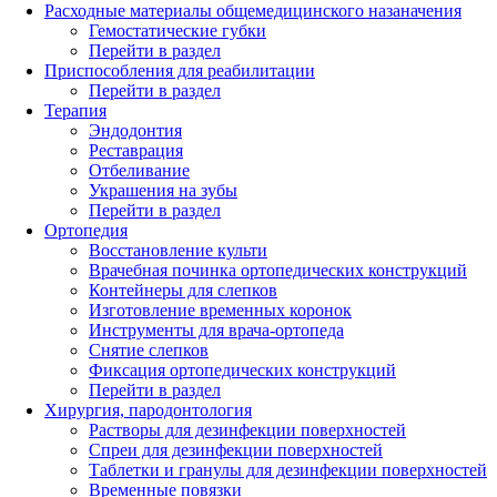
Расходные материалы общемедицинского назаначения
Гемостатические губки
Перейти в раздел
Приспособления для реабилитации
Перейти в раздел
Терапия
Эндодонтия
Реставрация
Отбеливание
Украшения на зубы
Перейти в раздел
Ортопедия
Восстановление культи
Врачебная починка ортопедических конструкций
Контейнеры для слепков
Изготовление временных коронок
Инструменты для врача-ортопеда
Снятие слепков
Фиксация ортопедических конструкций
Перейти в раздел
Хирургия, пародонтология
Растворы для дезинфекции поверхностей
Спреи для дезинфекции поверхностей
Таблетки и гранулы для дезинфекции поверхностей
Временные повязки