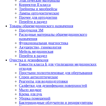
Эластические материалы
Корректор II класса
Трейнеры и миобрейсы
Лампы ортодонтические
Прочее для ортодонтии
Перейти в раздел
Товары общемедицинского назначения
Продукция 3М
Расходные материалы общемедицинского
назначения
Функциональная диагностика
Акушерство, гинекология
Мебель медицинская
Перейти в раздел
Очистка и дезинфекция
Емкости класса Б для утилизации медицинских
отходов
Простыни полиэтиленовые для обертывания
Спреи антисептические
Реагенты для водоподготовки
Салфетки для дезинфекции поверхностей
Мыло жидкое
Крема для рук
Уборка помещений
Бактерицидные облучатели и рециркуляторы