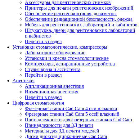
Аксессуары для рентгеновских снимков
Принтеры для печати рентгеновских изображений
Обеспечение рентген.контроля, дозиметры
Обеспечение радиационной безопасности, одежда
Мебель для рентгеновских лабораторий и кабинетов
Штукатурка, двери для рентгеновских лабораторий
и кабинетов
Перейти в раздел
Установки стоматологические, компрессоры
Лабораторное оборудование
Установки и кресла стоматологические
Компрессоры, аспирационные устройства
Стулья врача и ассистента
Перейти в раздел
Анестезия
Аппликационная анестезия
Инъекционная анестезия
Перейти в раздел
Цифровая стоматология
Фрезерные станки Cad Cam 4 оси влажный
Фрезерные станки Cad Cam 5 осей влажный
Принадлежности для фрезерных станков Cad Cam
Принадлежности для 3Д печати
Материалы для 3Д печати моделей
Диски диоксид циркониевые Cad Cam