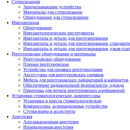
Стерилизация
Запечатывающие устройства
Материалы для стерилизации
Оборудование для стерилизации
Имплантация
Оборудование
Имплантологические инструменты
Имплантаты и детали для протезирования
Имплантаты и детали для протезирования, стандарт
Имплантаты и детали для протезирования, узкая пла
Рентгеновское оборудование и материалы
Рентгеновское оборудование
Пленки рентгеновские
Устройства для проявки рентгенограмм
Аксессуары для рентгеновских снимков
Мебель для рентгеновских лабораторий и кабинетов
Обеспечение радиационной безопасности, одежда
Принтеры для печати рентгеновских изображений
Установки стоматологические, компрессоры
Установки и кресла стоматологические
Компрессоры, аспирационные устройства
Стулья врача и ассистента
Анестезия
Аппликационная анестезия
Инъекционная анестезия