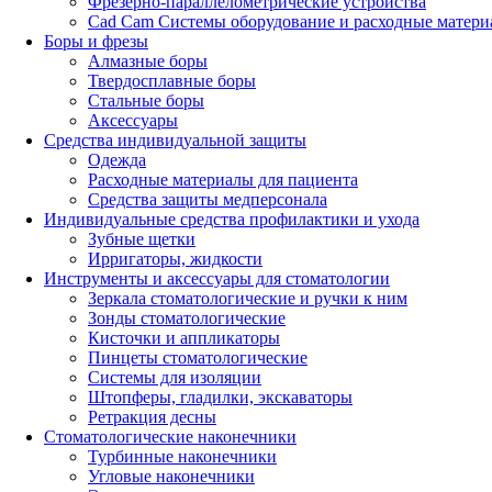
Фрезерно-параллелометрические устройства
Cad Cam Системы оборудование и расходные матери
Боры и фрезы
Алмазные боры
Твердосплавные боры
Стальные боры
Аксессуары
Средства индивидуальной защиты
Одежда
Расходные материалы для пациента
Средства защиты медперсонала
Индивидуальные средства профилактики и ухода
Зубные щетки
Ирригаторы, жидкости
Инструменты и аксессуары для стоматологии
Зеркала стоматологические и ручки к ним
Зонды стоматологические
Кисточки и аппликаторы
Пинцеты стоматологические
Системы для изоляции
Штопферы, гладилки, экскаваторы
Ретракция десны
Стоматологические наконечники
Турбинные наконечники
Угловые наконечники