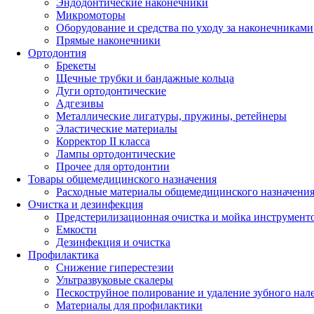
Эндодонтические наконечники
Микромоторы
Оборудование и средства по уходу за наконечниками
Прямые наконечники
Ортодонтия
Брекеты
Щечные трубки и бандажные кольца
Дуги ортодонтические
Адгезивы
Металлические лигатуры, пружины, ретейнеры
Эластические материалы
Корректор II класса
Лампы ортодонтические
Прочее для ортодонтии
Товары общемедицинского назначения
Расходные материалы общемедицинского назначени
Очистка и дезинфекция
Предстерилизационная очистка и мойка инструмент
Емкости
Дезинфекция и очистка
Профилактика
Снижение гиперестезии
Ультразвуковые скалеры
Пескоструйное полирование и удаление зубного нал
Материалы для профилактики