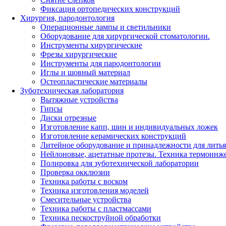
Фиксация ортопедических конструкций
Хирургия, пародонтология
Операционные лампы и светильники
Оборудование для хирургической стоматологии.
Инструменты хирургические
Фрезы хирургические
Инструменты для пародонтологии
Иглы и шовный материал
Остеопластические материалы
Зуботехническая лаборатория
Вытяжные устройства
Гипсы
Диски отрезные
Изготовление капп, шин и индивидуальных ложек
Изготовление керамических конструкций
Литейное оборудование и принадлежности для литья
Нейлоновые, ацетатные протезы. Техника термоинж
Полировка для зуботехнической лаборатории
Проверка окклюзии
Техника работы с воском
Техника изготовления моделей
Смесительные устройства
Техника работы с пластмассами
Техника пескоструйной обработки