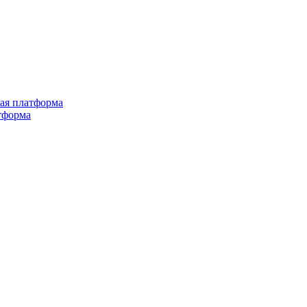
ная платформа
тформа