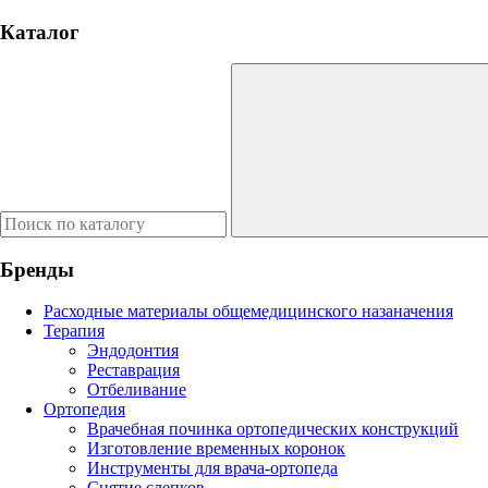
Каталог
Бренды
Расходные материалы общемедицинского назаначения
Терапия
Эндодонтия
Реставрация
Отбеливание
Ортопедия
Врачебная починка ортопедических конструкций
Изготовление временных коронок
Инструменты для врача-ортопеда
Снятие слепков