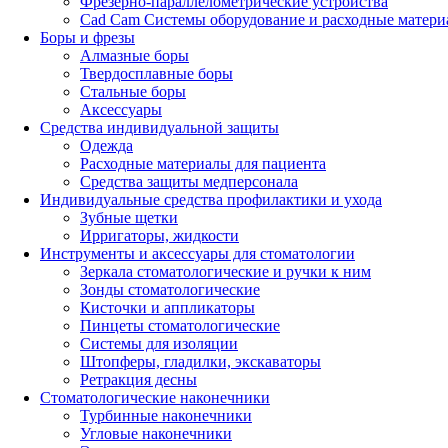
Фрезерно-параллелометрические устройства
Cad Cam Системы оборудование и расходные матери
Боры и фрезы
Алмазные боры
Твердосплавные боры
Стальные боры
Аксессуары
Средства индивидуальной защиты
Одежда
Расходные материалы для пациента
Средства защиты медперсонала
Индивидуальные средства профилактики и ухода
Зубные щетки
Ирригаторы, жидкости
Инструменты и аксессуары для стоматологии
Зеркала стоматологические и ручки к ним
Зонды стоматологические
Кисточки и аппликаторы
Пинцеты стоматологические
Системы для изоляции
Штопферы, гладилки, экскаваторы
Ретракция десны
Стоматологические наконечники
Турбинные наконечники
Угловые наконечники