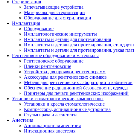
Стерилизация
Запечатывающие устройства
Материалы для стерилизации
Оборудование для стерилизации
Имплантация
Оборудование
Имплантологические инструменты
Имплантаты и детали для протезирования
Имплантаты и детали для протезирования, стандарт
Имплантаты и детали для протезирования, узкая пла
Рентгеновское оборудование и материалы
Рентгеновское оборудование
Пленки рентгеновские
Устройства для проявки рентгенограмм
Аксессуары для рентгеновских снимков
Мебель для рентгеновских лабораторий и кабинетов
Обеспечение радиационной безопасности, одежда
Принтеры для печати рентгеновских изображений
Установки стоматологические, компрессоры
Установки и кресла стоматологические
Компрессоры, аспирационные устройства
Стулья врача и ассистента
Анестезия
Аппликационная анестезия
Инъекционная анестезия