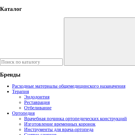
Каталог
Бренды
Расходные материалы общемедицинского назаначения
Терапия
Эндодонтия
Реставрация
Отбеливание
Ортопедия
Врачебная починка ортопедических конструкций
Изготовление временных коронок
Инструменты для врача-ортопеда
Снятие слепков