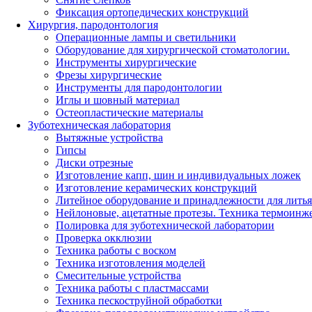
Фиксация ортопедических конструкций
Хирургия, пародонтология
Операционные лампы и светильники
Оборудование для хирургической стоматологии.
Инструменты хирургические
Фрезы хирургические
Инструменты для пародонтологии
Иглы и шовный материал
Остеопластические материалы
Зуботехническая лаборатория
Вытяжные устройства
Гипсы
Диски отрезные
Изготовление капп, шин и индивидуальных ложек
Изготовление керамических конструкций
Литейное оборудование и принадлежности для литья
Нейлоновые, ацетатные протезы. Техника термоинж
Полировка для зуботехнической лаборатории
Проверка окклюзии
Техника работы с воском
Техника изготовления моделей
Смесительные устройства
Техника работы с пластмассами
Техника пескоструйной обработки