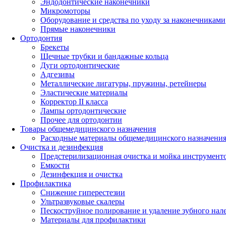
Эндодонтические наконечники
Микромоторы
Оборудование и средства по уходу за наконечниками
Прямые наконечники
Ортодонтия
Брекеты
Щечные трубки и бандажные кольца
Дуги ортодонтические
Адгезивы
Металлические лигатуры, пружины, ретейнеры
Эластические материалы
Корректор II класса
Лампы ортодонтические
Прочее для ортодонтии
Товары общемедицинского назначения
Расходные материалы общемедицинского назначени
Очистка и дезинфекция
Предстерилизационная очистка и мойка инструмент
Емкости
Дезинфекция и очистка
Профилактика
Снижение гиперестезии
Ультразвуковые скалеры
Пескоструйное полирование и удаление зубного нал
Материалы для профилактики