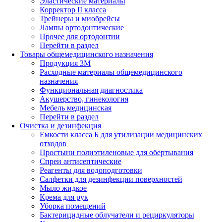
Эластические материалы
Корректор II класса
Трейнеры и миобрейсы
Лампы ортодонтические
Прочее для ортодонтии
Перейти в раздел
Товары общемедицинского назначения
Продукция 3М
Расходные материалы общемедицинского
назначения
Функциональная диагностика
Акушерство, гинекология
Мебель медицинская
Перейти в раздел
Очистка и дезинфекция
Емкости класса Б для утилизации медицинских
отходов
Простыни полиэтиленовые для обертывания
Спреи антисептические
Реагенты для водоподготовки
Салфетки для дезинфекции поверхностей
Мыло жидкое
Крема для рук
Уборка помещений
Бактерицидные облучатели и рециркуляторы