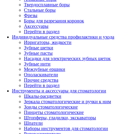
Твердосплавные боры
Стальные боры
Фрезы
Боры для разрезания коронок
Аксессуары
Перейти в раздел
Индивидуальные средства профилактики и ухода
Ирригаторы, жидкости
Зубные щетки
Зубные пасты
Насадки для электрических зубных щеток
Зубные нити
Межзубные ершики
Ополаскиватели
Прочие средства
Перейти в раздел
Инструменты и аксессуары для стоматологии
Шкалы-расцветки
Зеркала стоматологические и ручки к ним
Зонды стоматологические
Пинцеты стоматологические
Штопферы, гладилки, экскаваторы
Шпатели
Наборы инструментов для стоматологии
Роторасширители