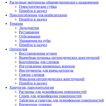
Расходные материалы общемедицинского назаначения
Гемостатические губки
Перейти в раздел
Приспособления для реабилитации
Перейти в раздел
Терапия
Эндодонтия
Реставрация
Отбеливание
Украшения на зубы
Перейти в раздел
Ортопедия
Восстановление культи
Врачебная починка ортопедических конструкций
Контейнеры для слепков
Изготовление временных коронок
Инструменты для врача-ортопеда
Снятие слепков
Фиксация ортопедических конструкций
Перейти в раздел
Хирургия, пародонтология
Растворы для дезинфекции поверхностей
Спреи для дезинфекции поверхностей
Таблетки и гранулы для дезинфекции поверхностей
Временные повязки