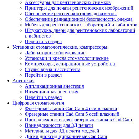
Аксессуары для рентгеновских снимков
Принтеры для печати рентгеновских изображений
Обеспечение рентген.контроля, дозиметры
Обеспечение радиационной безопасности, одежда
Мебель для рентгеновских лабораторий и кабинетов
Штукатурка, двери для рентгеновских лабораторий
и кабинетов
Перейти в раздел
Установки стоматологические, компрессоры
Лабораторное оборудование
Установки и кресла стоматологические
Компрессоры, аспирационные устройства
Стулья врача и ассистента
Перейти в раздел
Анестезия
Аппликационная анестезия
Инъекционная анестезия
Перейти в раздел
Цифровая стоматология
Фрезерные станки Cad Cam 4 оси влажный
Фрезерные станки Cad Cam 5 осей влажный
Принадлежности для фрезерных станков Cad Cam
Принадлежности для 3Д печати
Материалы для 3Д печати моделей
Диски диоксид циркониевые Cad Cam