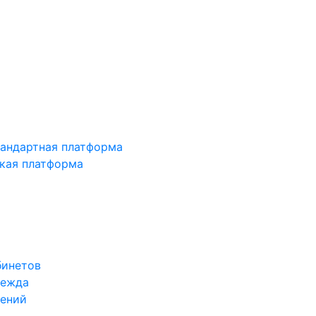
тандартная платформа
зкая платформа
бинетов
дежда
жений