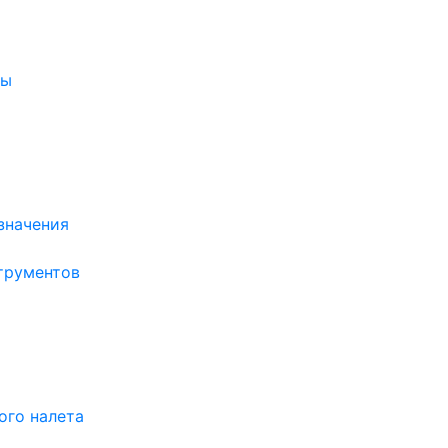
ры
значения
трументов
ого налета