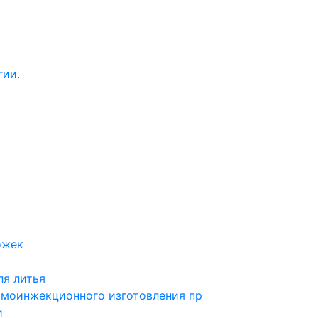
гии.
ожек
ля литья
рмоинжекционного изготовления пр
и