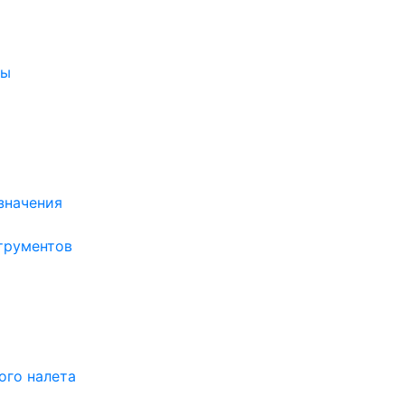
ры
значения
трументов
ого налета