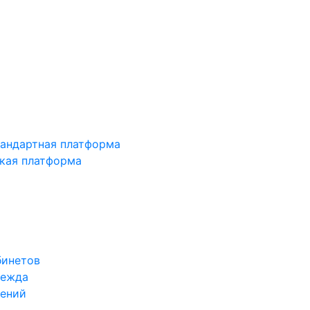
тандартная платформа
зкая платформа
бинетов
дежда
жений