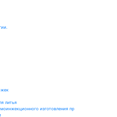
гии.
ожек
ля литья
рмоинжекционного изготовления пр
и