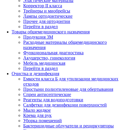
Эластические материалы
Корректор II класса
Трейнеры и миобрейсы
Лампы ортодонтические
Прочее для ортодонтии
Перейти в раздел
Товары общемедицинского назначения
Продукция 3М
Расходные материалы общемедицинского
назначения
Функциональная диагностика
Акушерство, гинекология
Мебель медицинская
Перейти в раздел
Очистка и дезинфекция
Емкости класса Б для утилизации медицинских
отходов
Простыни полиэтиленовые для обертывания
Спреи антисептические
Реагенты для водоподготовки
Салфетки для дезинфекции поверхностей
Мыло жидкое
Крема для рук
Уборка помещений
Бактерицидные облучатели и рециркуляторы