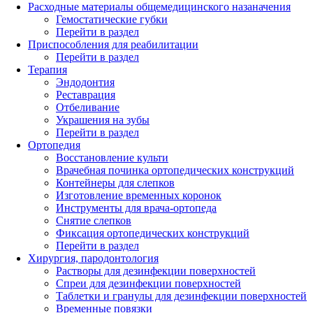
Расходные материалы общемедицинского назаначения
Гемостатические губки
Перейти в раздел
Приспособления для реабилитации
Перейти в раздел
Терапия
Эндодонтия
Реставрация
Отбеливание
Украшения на зубы
Перейти в раздел
Ортопедия
Восстановление культи
Врачебная починка ортопедических конструкций
Контейнеры для слепков
Изготовление временных коронок
Инструменты для врача-ортопеда
Снятие слепков
Фиксация ортопедических конструкций
Перейти в раздел
Хирургия, пародонтология
Растворы для дезинфекции поверхностей
Спреи для дезинфекции поверхностей
Таблетки и гранулы для дезинфекции поверхностей
Временные повязки