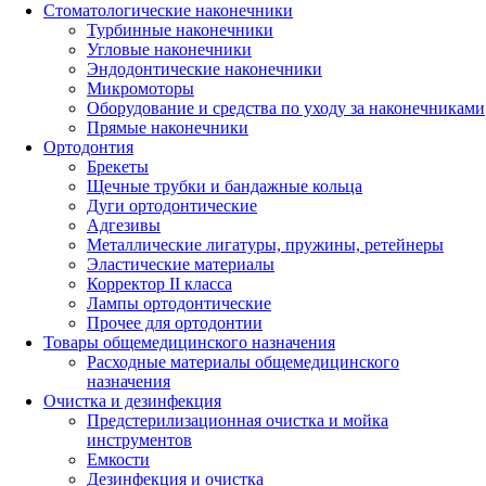
Стоматологические наконечники
Турбинные наконечники
Угловые наконечники
Эндодонтические наконечники
Микромоторы
Оборудование и средства по уходу за наконечниками
Прямые наконечники
Ортодонтия
Брекеты
Щечные трубки и бандажные кольца
Дуги ортодонтические
Адгезивы
Металлические лигатуры, пружины, ретейнеры
Эластические материалы
Корректор II класса
Лампы ортодонтические
Прочее для ортодонтии
Товары общемедицинского назначения
Расходные материалы общемедицинского
назначения
Очистка и дезинфекция
Предстерилизационная очистка и мойка
инструментов
Емкости
Дезинфекция и очистка