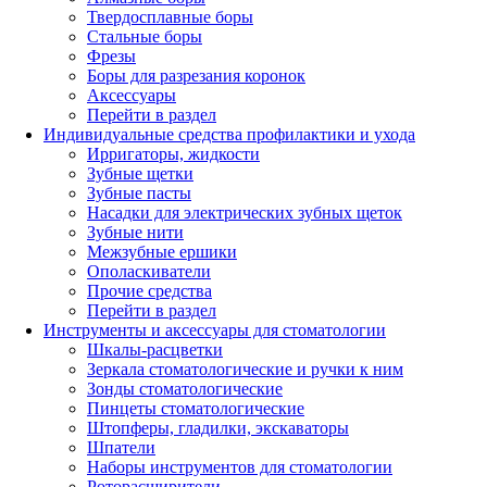
Твердосплавные боры
Стальные боры
Фрезы
Боры для разрезания коронок
Аксессуары
Перейти в раздел
Индивидуальные средства профилактики и ухода
Ирригаторы, жидкости
Зубные щетки
Зубные пасты
Насадки для электрических зубных щеток
Зубные нити
Межзубные ершики
Ополаскиватели
Прочие средства
Перейти в раздел
Инструменты и аксессуары для стоматологии
Шкалы-расцветки
Зеркала стоматологические и ручки к ним
Зонды стоматологические
Пинцеты стоматологические
Штопферы, гладилки, экскаваторы
Шпатели
Наборы инструментов для стоматологии
Роторасширители