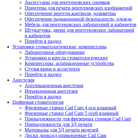
Аксессуары для рентгеновских снимков
Принтеры для печати рентгеновских изображений
Обеспечение рентген.контроля, дозиметры
Обеспечение радиационной безопасности, одежда
Мебель для рентгеновских лабораторий и кабинетов
Штукатурка, двери для рентгеновских лабораторий
и кабинетов
Перейти в раздел
Установки стоматологические, компрессоры
Лабораторное оборудование
Установки и кресла стоматологические
Компрессоры, аспирационные устройства
Стулья врача и ассистента
Перейти в раздел
Анестезия
Аппликационная анестезия
Инъекционная анестезия
Перейти в раздел
Цифровая стоматология
Фрезерные станки Cad Cam 4 оси влажный
Фрезерные станки Cad Cam 5 осей влажный
Принадлежности для фрезерных станков Cad Cam
Принадлежности для 3Д печати
Материалы для 3Д печати моделей
Диски диоксид циркониевые Cad Cam