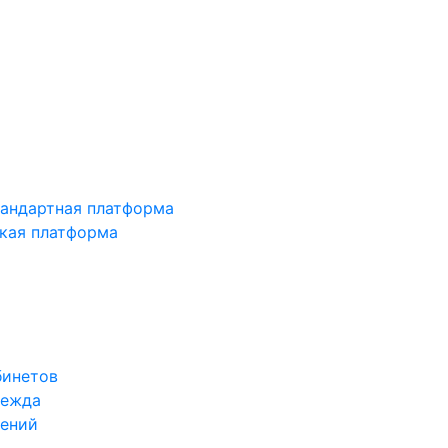
тандартная платформа
зкая платформа
бинетов
дежда
жений