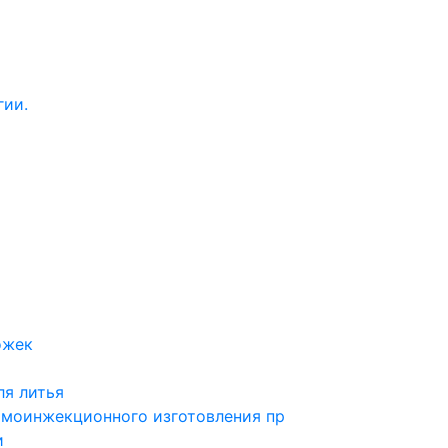
гии.
ожек
ля литья
рмоинжекционного изготовления пр
и