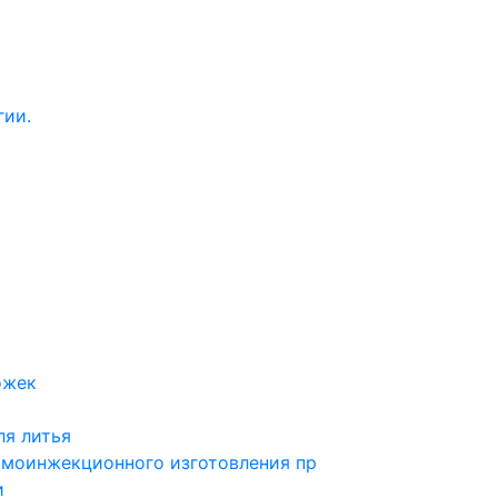
гии.
ожек
ля литья
рмоинжекционного изготовления пр
и