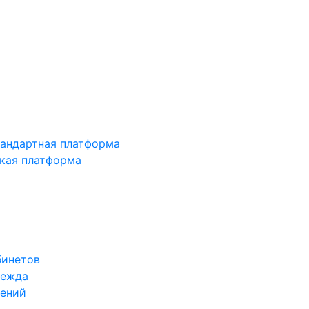
тандартная платформа
зкая платформа
бинетов
дежда
жений