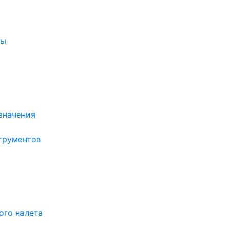
ры
значения
трументов
ого налета