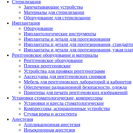
Стерилизация
Запечатывающие устройства
Материалы для стерилизации
Оборудование для стерилизации
Имплантация
Оборудование
Имплантологические инструменты
Имплантаты и детали для протезирования
Имплантаты и детали для протезирования, стандарт
Имплантаты и детали для протезирования, узкая пла
Рентгеновское оборудование и материалы
Рентгеновское оборудование
Пленки рентгеновские
Устройства для проявки рентгенограмм
Аксессуары для рентгеновских снимков
Мебель для рентгеновских лабораторий и кабинетов
Обеспечение радиационной безопасности, одежда
Принтеры для печати рентгеновских изображений
Установки стоматологические, компрессоры
Установки и кресла стоматологические
Компрессоры, аспирационные устройства
Стулья врача и ассистента
Анестезия
Аппликационная анестезия
Инъекционная анестезия