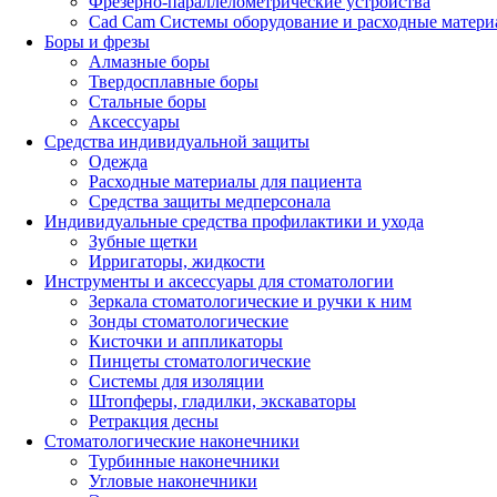
Фрезерно-параллелометрические устройства
Cad Cam Системы оборудование и расходные матери
Боры и фрезы
Алмазные боры
Твердосплавные боры
Стальные боры
Аксессуары
Средства индивидуальной защиты
Одежда
Расходные материалы для пациента
Средства защиты медперсонала
Индивидуальные средства профилактики и ухода
Зубные щетки
Ирригаторы, жидкости
Инструменты и аксессуары для стоматологии
Зеркала стоматологические и ручки к ним
Зонды стоматологические
Кисточки и аппликаторы
Пинцеты стоматологические
Системы для изоляции
Штопферы, гладилки, экскаваторы
Ретракция десны
Стоматологические наконечники
Турбинные наконечники
Угловые наконечники