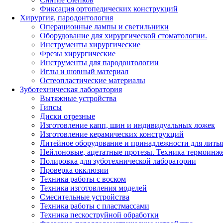
Фиксация ортопедических конструкций
Хирургия, пародонтология
Операционные лампы и светильники
Оборудование для хирургической стоматологии.
Инструменты хирургические
Фрезы хирургические
Инструменты для пародонтологии
Иглы и шовный материал
Остеопластические материалы
Зуботехническая лаборатория
Вытяжные устройства
Гипсы
Диски отрезные
Изготовление капп, шин и индивидуальных ложек
Изготовление керамических конструкций
Литейное оборудование и принадлежности для литья
Нейлоновые, ацетатные протезы. Техника термоинж
Полировка для зуботехнической лаборатории
Проверка окклюзии
Техника работы с воском
Техника изготовления моделей
Смесительные устройства
Техника работы с пластмассами
Техника пескоструйной обработки