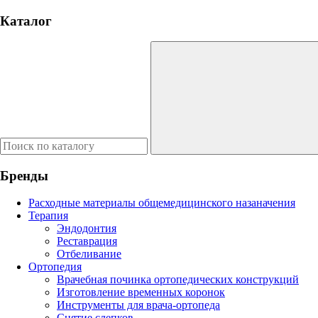
Каталог
Бренды
Расходные материалы общемедицинского назаначения
Терапия
Эндодонтия
Реставрация
Отбеливание
Ортопедия
Врачебная починка ортопедических конструкций
Изготовление временных коронок
Инструменты для врача-ортопеда
Снятие слепков