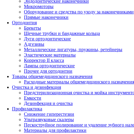
Эндодонтические наконечники
Микромоторы
Оборудование и средства по уходу за наконечниками
Прямые наконечники
Ортодонтия
Брекеты
Щечные трубки и бандажные кольца
Дуги ортодонтические
Адгезивы
Металлические лигатуры, пружины, ретейнеры
Эластические материалы
Корректор II класса
Лампы ортодонтические
Прочее для ортодонтии
Товары общемедицинского назначения
Расходные материалы общемедицинского назначени
Очистка и дезинфекция
Предстерилизационная очистка и мойка инструмент
Емкости
Дезинфекция и очистка
Профилактика
Снижение гиперестезии
Ультразвуковые скалеры
Пескоструйное полирование и удаление зубного нал
Материалы для профилактики