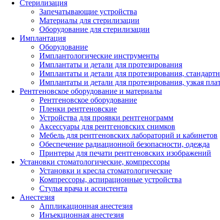
Стерилизация
Запечатывающие устройства
Материалы для стерилизации
Оборудование для стерилизации
Имплантация
Оборудование
Имплантологические инструменты
Имплантаты и детали для протезирования
Имплантаты и детали для протезирования, стандарт
Имплантаты и детали для протезирования, узкая пла
Рентгеновское оборудование и материалы
Рентгеновское оборудование
Пленки рентгеновские
Устройства для проявки рентгенограмм
Аксессуары для рентгеновских снимков
Мебель для рентгеновских лабораторий и кабинетов
Обеспечение радиационной безопасности, одежда
Принтеры для печати рентгеновских изображений
Установки стоматологические, компрессоры
Установки и кресла стоматологические
Компрессоры, аспирационные устройства
Стулья врача и ассистента
Анестезия
Аппликационная анестезия
Инъекционная анестезия