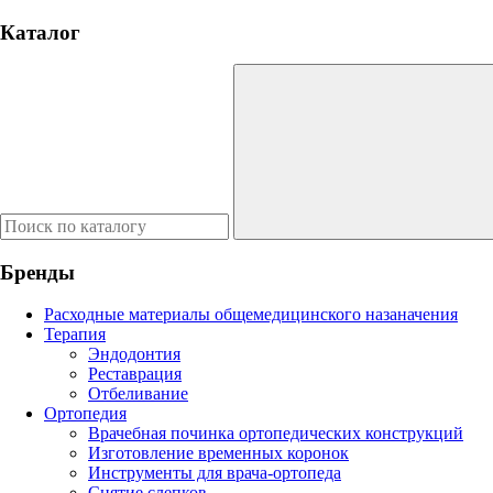
Каталог
Бренды
Расходные материалы общемедицинского назаначения
Терапия
Эндодонтия
Реставрация
Отбеливание
Ортопедия
Врачебная починка ортопедических конструкций
Изготовление временных коронок
Инструменты для врача-ортопеда
Снятие слепков