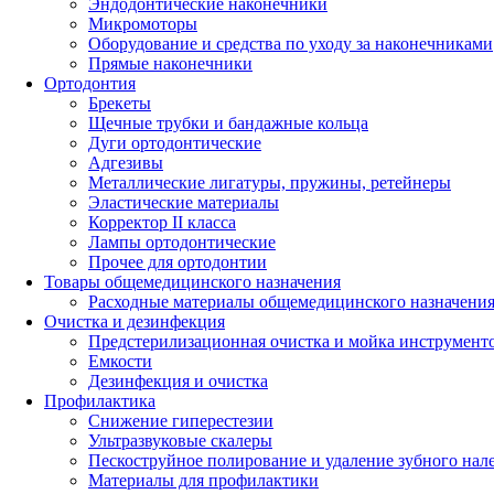
Эндодонтические наконечники
Микромоторы
Оборудование и средства по уходу за наконечниками
Прямые наконечники
Ортодонтия
Брекеты
Щечные трубки и бандажные кольца
Дуги ортодонтические
Адгезивы
Металлические лигатуры, пружины, ретейнеры
Эластические материалы
Корректор II класса
Лампы ортодонтические
Прочее для ортодонтии
Товары общемедицинского назначения
Расходные материалы общемедицинского назначени
Очистка и дезинфекция
Предстерилизационная очистка и мойка инструмент
Емкости
Дезинфекция и очистка
Профилактика
Снижение гиперестезии
Ультразвуковые скалеры
Пескоструйное полирование и удаление зубного нал
Материалы для профилактики