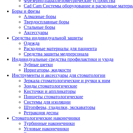
Фрезерно-параллелометрические устройства
Cad Cam Системы оборудование и расходные матери
Боры и фрезы
Алмазные боры
Твердосплавные боры
Стальные боры
Аксессуары
Средства индивидуальной защиты
Одежда
Расходные материалы для пациента
Средства защиты медперсонала
Индивидуальные средства профилактики и ухода
Зубные щетки
Ирригаторы, жидкости
Инструменты и аксессуары для стоматологии
Зеркала стоматологические и ручки к ним
Зонды стоматологические
Кисточки и аппликаторы
Пинцеты стоматологические
Системы для изоляции
Штопферы, гладилки, экскаваторы
Ретракция десны
Стоматологические наконечники
Турбинные наконечники
Угловые наконечники