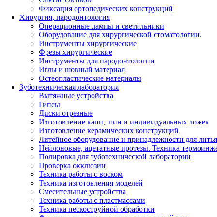
Фиксация ортопедических конструкций
Хирургия, пародонтология
Операционные лампы и светильники
Оборудование для хирургической стоматологии.
Инструменты хирургические
Фрезы хирургические
Инструменты для пародонтологии
Иглы и шовный материал
Остеопластические материалы
Зуботехническая лаборатория
Вытяжные устройства
Гипсы
Диски отрезные
Изготовление капп, шин и индивидуальных ложек
Изготовление керамических конструкций
Литейное оборудование и принадлежности для литья
Нейлоновые, ацетатные протезы. Техника термоинж
Полировка для зуботехнической лаборатории
Проверка окклюзии
Техника работы с воском
Техника изготовления моделей
Смесительные устройства
Техника работы с пластмассами
Техника пескоструйной обработки