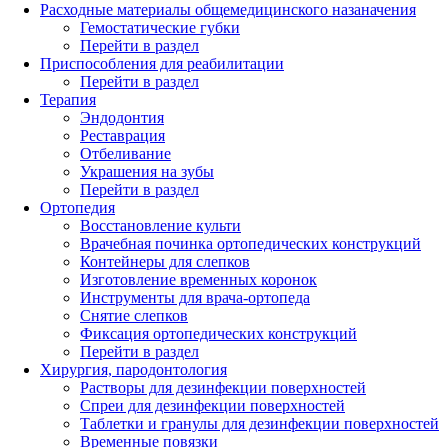
Расходные материалы общемедицинского назаначения
Гемостатические губки
Перейти в раздел
Приспособления для реабилитации
Перейти в раздел
Терапия
Эндодонтия
Реставрация
Отбеливание
Украшения на зубы
Перейти в раздел
Ортопедия
Восстановление культи
Врачебная починка ортопедических конструкций
Контейнеры для слепков
Изготовление временных коронок
Инструменты для врача-ортопеда
Снятие слепков
Фиксация ортопедических конструкций
Перейти в раздел
Хирургия, пародонтология
Растворы для дезинфекции поверхностей
Спреи для дезинфекции поверхностей
Таблетки и гранулы для дезинфекции поверхностей
Временные повязки