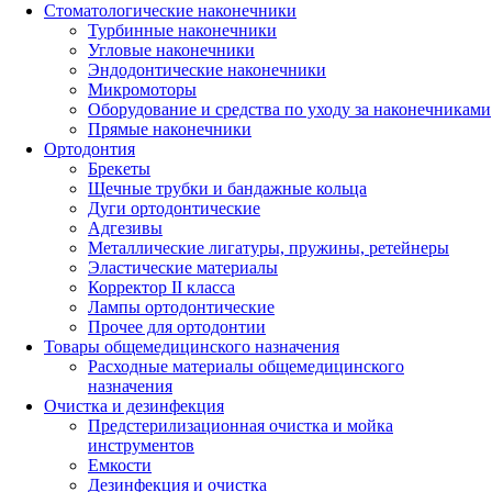
Стоматологические наконечники
Турбинные наконечники
Угловые наконечники
Эндодонтические наконечники
Микромоторы
Оборудование и средства по уходу за наконечниками
Прямые наконечники
Ортодонтия
Брекеты
Щечные трубки и бандажные кольца
Дуги ортодонтические
Адгезивы
Металлические лигатуры, пружины, ретейнеры
Эластические материалы
Корректор II класса
Лампы ортодонтические
Прочее для ортодонтии
Товары общемедицинского назначения
Расходные материалы общемедицинского
назначения
Очистка и дезинфекция
Предстерилизационная очистка и мойка
инструментов
Емкости
Дезинфекция и очистка