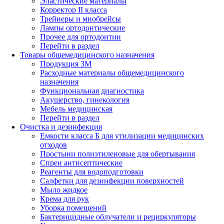
Эластические материалы
Корректор II класса
Трейнеры и миобрейсы
Лампы ортодонтические
Прочее для ортодонтии
Перейти в раздел
Товары общемедицинского назначения
Продукция 3М
Расходные материалы общемедицинского
назначения
Функциональная диагностика
Акушерство, гинекология
Мебель медицинская
Перейти в раздел
Очистка и дезинфекция
Емкости класса Б для утилизации медицинских
отходов
Простыни полиэтиленовые для обертывания
Спреи антисептические
Реагенты для водоподготовки
Салфетки для дезинфекции поверхностей
Мыло жидкое
Крема для рук
Уборка помещений
Бактерицидные облучатели и рециркуляторы