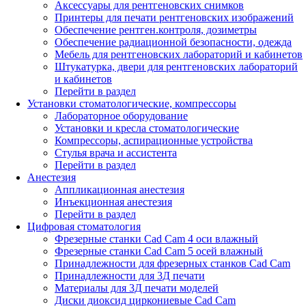
Аксессуары для рентгеновских снимков
Принтеры для печати рентгеновских изображений
Обеспечение рентген.контроля, дозиметры
Обеспечение радиационной безопасности, одежда
Мебель для рентгеновских лабораторий и кабинетов
Штукатурка, двери для рентгеновских лабораторий
и кабинетов
Перейти в раздел
Установки стоматологические, компрессоры
Лабораторное оборудование
Установки и кресла стоматологические
Компрессоры, аспирационные устройства
Стулья врача и ассистента
Перейти в раздел
Анестезия
Аппликационная анестезия
Инъекционная анестезия
Перейти в раздел
Цифровая стоматология
Фрезерные станки Cad Cam 4 оси влажный
Фрезерные станки Cad Cam 5 осей влажный
Принадлежности для фрезерных станков Cad Cam
Принадлежности для 3Д печати
Материалы для 3Д печати моделей
Диски диоксид циркониевые Cad Cam