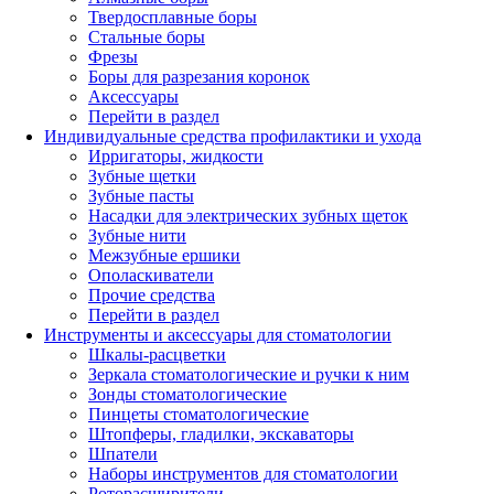
Твердосплавные боры
Стальные боры
Фрезы
Боры для разрезания коронок
Аксессуары
Перейти в раздел
Индивидуальные средства профилактики и ухода
Ирригаторы, жидкости
Зубные щетки
Зубные пасты
Насадки для электрических зубных щеток
Зубные нити
Межзубные ершики
Ополаскиватели
Прочие средства
Перейти в раздел
Инструменты и аксессуары для стоматологии
Шкалы-расцветки
Зеркала стоматологические и ручки к ним
Зонды стоматологические
Пинцеты стоматологические
Штопферы, гладилки, экскаваторы
Шпатели
Наборы инструментов для стоматологии
Роторасширители