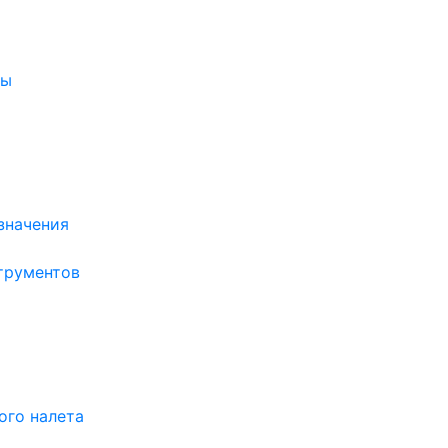
ры
значения
трументов
ого налета