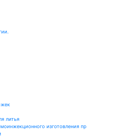
гии.
ожек
ля литья
рмоинжекционного изготовления пр
и