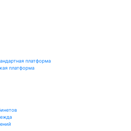
тандартная платформа
зкая платформа
бинетов
дежда
жений