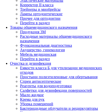
Эластические материалы
Корректор II класса
Трейнеры и миобрейсы
Лампы ортодонтические
Прочее для ортодонтии
Перейти в раздел
Товары общемедицинского назначения
Продукция 3М
Расходные материалы общемедицинского
назначения
Функциональная диагностика
Акушерство, гинекология
Мебель медицинская
Перейти в раздел
Очистка и дезинфекция
Емкости класса Б для утилизации медицинских
отходов
Простыни полиэтиленовые для обертывания
Спреи антисептические
Реагенты для водоподготовки
Салфетки для дезинфекции поверхностей
Мыло жидкое
Крема для рук
Уборка помещений
Бактерицидные облучатели и рециркуляторы