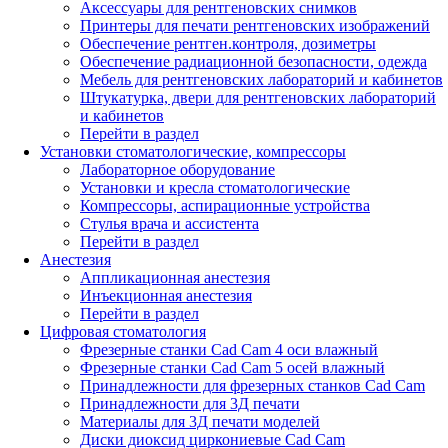
Аксессуары для рентгеновских снимков
Принтеры для печати рентгеновских изображений
Обеспечение рентген.контроля, дозиметры
Обеспечение радиационной безопасности, одежда
Мебель для рентгеновских лабораторий и кабинетов
Штукатурка, двери для рентгеновских лабораторий
и кабинетов
Перейти в раздел
Установки стоматологические, компрессоры
Лабораторное оборудование
Установки и кресла стоматологические
Компрессоры, аспирационные устройства
Стулья врача и ассистента
Перейти в раздел
Анестезия
Аппликационная анестезия
Инъекционная анестезия
Перейти в раздел
Цифровая стоматология
Фрезерные станки Cad Cam 4 оси влажный
Фрезерные станки Cad Cam 5 осей влажный
Принадлежности для фрезерных станков Cad Cam
Принадлежности для 3Д печати
Материалы для 3Д печати моделей
Диски диоксид циркониевые Cad Cam