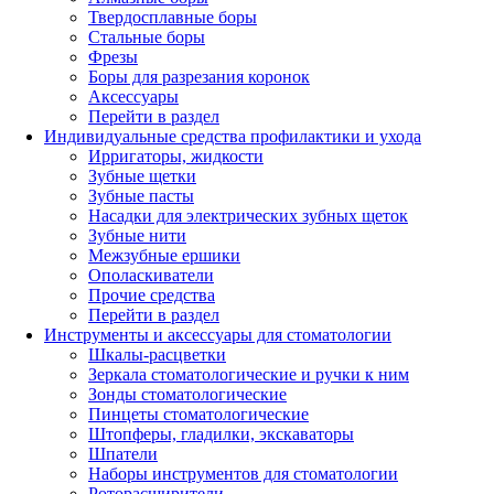
Твердосплавные боры
Стальные боры
Фрезы
Боры для разрезания коронок
Аксессуары
Перейти в раздел
Индивидуальные средства профилактики и ухода
Ирригаторы, жидкости
Зубные щетки
Зубные пасты
Насадки для электрических зубных щеток
Зубные нити
Межзубные ершики
Ополаскиватели
Прочие средства
Перейти в раздел
Инструменты и аксессуары для стоматологии
Шкалы-расцветки
Зеркала стоматологические и ручки к ним
Зонды стоматологические
Пинцеты стоматологические
Штопферы, гладилки, экскаваторы
Шпатели
Наборы инструментов для стоматологии
Роторасширители