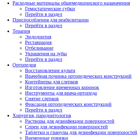
Расходные материалы общемедицинского назаначения
Гемостатические губки
Перейти в раздел
Приспособления для реабилитации
Перейти в раздел
Терапия
Эндодонтия
Реставрация
Отбеливание
Украшения на зубы
Перейти в раздел
Ортопедия
Восстановление культи
Врачебная починка ортопедических конструкций
Контейнеры для слепков
Изготовление временных коронок
Инструменты для врача-ортопеда
Снятие слепков
Фиксация ортопедических конструкций
Перейти в раздел
Хирургия, пародонтология
Растворы для дезинфекции поверхностей
Спреи для дезинфекции поверхностей
Таблетки и гранулы для дезинфекции поверхностей
Временные повязки