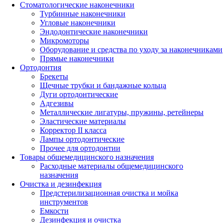
Стоматологические наконечники
Турбинные наконечники
Угловые наконечники
Эндодонтические наконечники
Микромоторы
Оборудование и средства по уходу за наконечниками
Прямые наконечники
Ортодонтия
Брекеты
Щечные трубки и бандажные кольца
Дуги ортодонтические
Адгезивы
Металлические лигатуры, пружины, ретейнеры
Эластические материалы
Корректор II класса
Лампы ортодонтические
Прочее для ортодонтии
Товары общемедицинского назначения
Расходные материалы общемедицинского
назначения
Очистка и дезинфекция
Предстерилизационная очистка и мойка
инструментов
Емкости
Дезинфекция и очистка